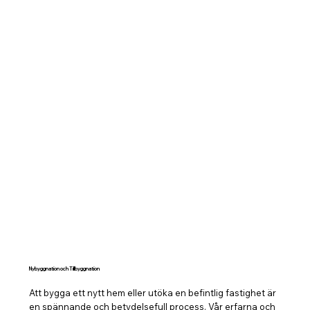
Nybyggnation och Tillbyggnation
Att bygga ett nytt hem eller utöka en befintlig fastighet är
en spännande och betydelsefull process. Vår erfarna och