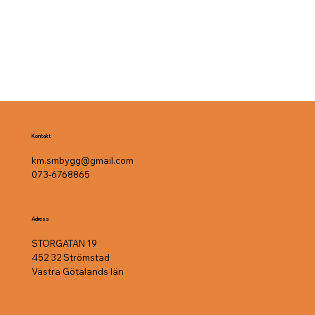
Kontakt
km.smbygg@gmail.com
073-6768865
Adress
STORGATAN 19
452 32 Strömstad
Västra Götalands län