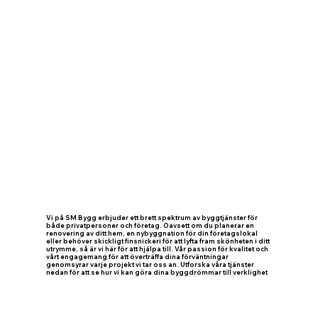
Vi på SM Bygg erbjuder ett brett spektrum av byggtjänster för
både privatpersoner och företag. Oavsett om du planerar en
renovering av ditt hem, en nybyggnation för din företagslokal
eller behöver skickligt finsnickeri för att lyfta fram skönheten i ditt
utrymme, så är vi här för att hjälpa till. Vår passion för kvalitet och
vårt engagemang för att överträffa dina förväntningar
genomsyrar varje projekt vi tar oss an. Utforska våra tjänster
nedan för att se hur vi kan göra dina byggdrömmar till verklighet